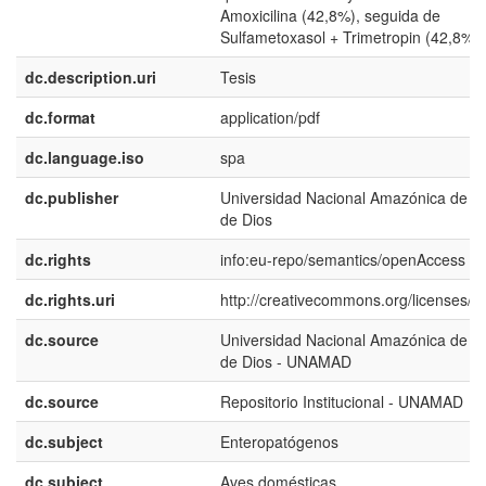
Amoxicilina (42,8%), seguida de
Sulfametoxasol + Trimetropin (42,8%).
dc.description.uri
Tesis
dc.format
application/pdf
dc.language.iso
spa
dc.publisher
Universidad Nacional Amazónica de M
de Dios
dc.rights
info:eu-repo/semantics/openAccess
dc.rights.uri
http://creativecommons.org/licenses/by
dc.source
Universidad Nacional Amazónica de M
de Dios - UNAMAD
dc.source
Repositorio Institucional - UNAMAD
dc.subject
Enteropatógenos
dc.subject
Aves domésticas