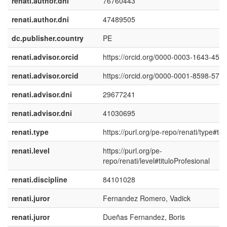
renati.author.dni
76760443
renati.author.dni
47489505
dc.publisher.country
PE
renati.advisor.orcid
https://orcid.org/0000-0003-1643-452
renati.advisor.orcid
https://orcid.org/0000-0001-8598-578
renati.advisor.dni
29677241
renati.advisor.dni
41030695
renati.type
https://purl.org/pe-repo/renati/type#tes
renati.level
https://purl.org/pe-
repo/renati/level#tituloProfesional
renati.discipline
84101028
renati.juror
Fernandez Romero, Vadick
renati.juror
Dueñas Fernandez, Boris