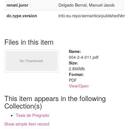
renati.juror
Delgado Bernal, Manuel Jacob
dc.type.version
info:eu-repo/semantics/publishedVersi
Files in this item
Name:
004-2-4-011.pdf
Size:
2.866Mb
Format:
PDF
View/
Open
This item appears in the following
Collection(s)
Tesis de Pregrado
Show simple item record