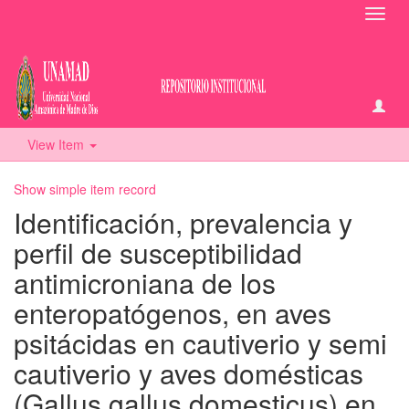
Toggl
navig
View Item
Show simple item record
Identificación, prevalencia y
perfil de susceptibilidad
antimicroniana de los
enteropatógenos, en aves
psitácidas en cautiverio y semi
cautiverio y aves domésticas
(Gallus gallus domesticus) en