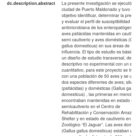
dc.description.abstract
La presente investigación se ejecutó e
ciudad de Puerto Maldonado y tuvo c
objetivo identificar, determinar la prev
y evaluar el perfil de susceptibilidad
antimicrobiana de los enteropatógeno
aves psitácidas mantenidas en cautive
semi cautiverio y aves domésticas (Ga
gallus domesticus) en sus áreas de
influencia. El tipo de estudio es básico
un diseño de estudio transversal, de ti
descriptivo no experimental con un en
cuantitativo, para este proyecto se tra
con una población de 50 aves y se util
dos especies diferentes de aves; silve
(psitácidas) y domésticas (Gallus gallu
domesticus) , las primeras en mención
encontraban mantenidas en estado de
semicautiverio en el Centro de
Rehabilitación y Conservación Amazo
Shelter y en estado de cautiverio en el
Zoológico “El Jaguar”. Las aves domés
(Gallus gallus domesticus) estaban ub