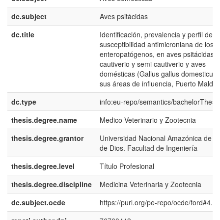
dc.subject
Aves psitácidas
dc.title
Identificación, prevalencia y perfil de
susceptibilidad antimicroniana de los
enteropatógenos, en aves psitácidas 
cautiverio y semi cautiverio y aves
domésticas (Gallus gallus domesticus)
sus áreas de influencia, Puerto Maldo
dc.type
info:eu-repo/semantics/bachelorThesi
thesis.degree.name
Medico Veterinario y Zootecnia
thesis.degree.grantor
Universidad Nacional Amazónica de M
de Dios. Facultad de Ingeniería
thesis.degree.level
Título Profesional
thesis.degree.discipline
Medicina Veterinaria y Zootecnia
dc.subject.ocde
https://purl.org/pe-repo/ocde/ford#4.0