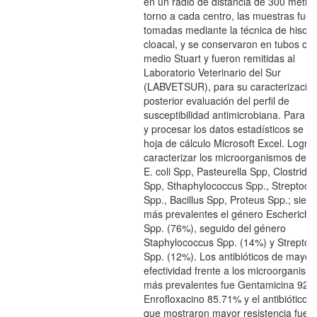
en un radio de distancia de 300 metro
torno a cada centro, las muestras fue
tomadas mediante la técnica de hisop
cloacal, y se conservaron en tubos co
medio Stuart y fueron remitidas al
Laboratorio Veterinario del Sur
(LABVETSUR), para su caracterización
posterior evaluación del perfil de
susceptibilidad antimicrobiana. Para an
y procesar los datos estadísticos se uti
hoja de cálculo Microsoft Excel. Logr
caracterizar los microorganismos del 
E. coli Spp, Pasteurella Spp, Clostridi
Spp, Sthaphylococcus Spp., Streptoco
Spp., Bacillus Spp, Proteus Spp.; siend
más prevalentes el género Escherichia
Spp. (76%), seguido del género
Staphylococcus Spp. (14%) y Streptoc
Spp. (12%). Los antibióticos de mayor
efectividad frente a los microorganism
más prevalentes fue Gentamicina 92.
Enrofloxacino 85.71% y el antibiótico e
que mostraron mayor resistencia fue a