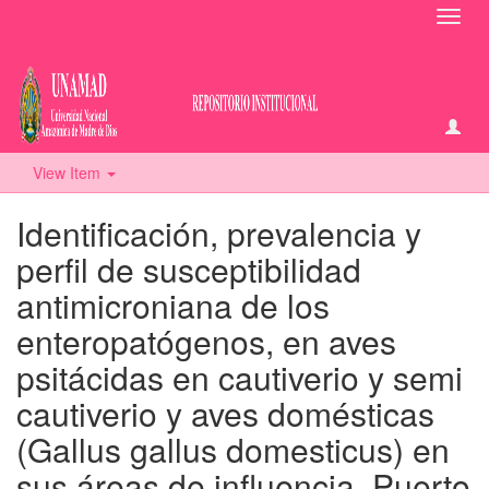
Toggl
navig
View Item
Identificación, prevalencia y
perfil de susceptibilidad
antimicroniana de los
enteropatógenos, en aves
psitácidas en cautiverio y semi
cautiverio y aves domésticas
(Gallus gallus domesticus) en
sus áreas de influencia, Puerto