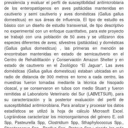
prevalencia y evaluar el perfil de susceptibilidad antimicrobiana
de los enteropatógenos en aves psitácidas mantenidas en
cautiverio y semi cautiverio y aves domésticas (Gallus gallus
domesticus) en sus áreas de influencia. El tipo de estudio es
básico con un diseño de estudio transversal, de tipo descriptivo
no experimental con un enfoque cuantitativo, para este proyecto
se trabajó con una población de 50 aves y se utilizaron dos
especies diferentes de aves; silvestres (psitácidas) y domésticas
(Gallus gallus domesticus) , las primeras en mención se
encontraban mantenidas en estado de semicautiverio en el
Centro de Rehabilitación y Conservación Amazon Shelter y en
estado de cautiverio en el Zoológico “El Jaguar”. Las aves
domésticas (Gallus gallus domesticus) estaban ubicadas en un
radio de distancia de 300 metros en torno a cada centro, las
muestras fueron tomadas mediante la técnica de hisopado
cloacal, y se conservaron en tubos con medio Stuart y fueron
remitidas al Laboratorio Veterinario del Sur (LABVETSUR), para
su caracterización y la posterior evaluación del perfil de
susceptibilidad antimicrobiana. Para analizar y procesar los datos
estadísticos se utilizó la hoja de cálculo Microsoft Excel.
Lográndose caracterizar los microorganismos del género E. coli
Spp, Pasteurella Spp, Clostridium Spp, Sthaphylococcus Spp.,