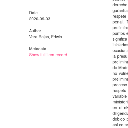
derecho
garantía
Date
respete 
2020-09-03
penal. 
prelimin
Author
puntos e
Vera Rojas, Edwin
signifi
iniciad
Metadata
ocasiona
Show full item record
la presu
prelimin
de Madre
no vulne
prelimi
proceso 
respeto
variable
minister
en el ni
diligenc
debido p
así como