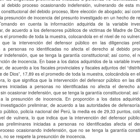
 al debido proceso ocasionando indefensión, vulnerando de esta m
 constitucional del debido proceso, libre elección de abogado; así co
la presunción de inocencia del presunto investigado en un hecho de r
Tomando en cuenta la información adquirida de la variable inves
ar, de acuerdo a los defensores públicos de victimas de Madre de Di
s el promedio de toda la muestra, colocandola en el nivel de no vulner
ca que la intervención del defensor público en las diligencias prel
as a personas no identificadas no afecta el derecho al debido pro
r indefensión, que se tenga la garantía constitucional; así como, el 
nción de inocencia. En base a los datos adquiridos de la variable inve
ar, de acuerdo a los fiscales provinciales y fiscales adjuntos del “distrito
 de Dios”, 17,89 es el promedio de toda la muestra, colocándola en el
ra, lo que significa que la intervención del defensor público en las di
nares iniciadas a personas no identificadas no afecta el derecho a
sin ocasionar indefensión, que se tenga la garantía constitucional; así
 a la presunción de inocencia. En proporción a los datos adquirid
 investigación preliminar, de acuerdo a las autoridades de defensoría
io público, policía nacional del Perú, la media es de 29,33 puntos, co
vel de vulnera, lo que indica que la intervención del defensor públi
ias preliminares iniciadas a personas no identificadas afecta el de
roceso ocasionando indefensión, que no se tenga la garantía constit
, no se respete la presunción de inocencia.