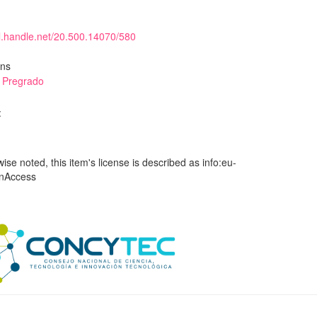
dl.handle.net/20.500.14070/580
ons
e Pregrado
:
se noted, this item's license is described as info:eu-
enAccess