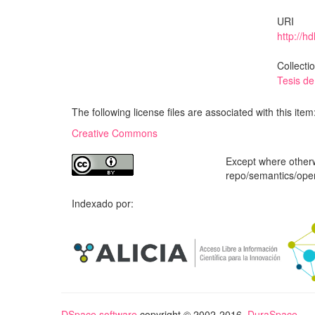
URI
http://h
Collecti
Tesis d
The following license files are associated with this item
Creative Commons
Except where otherwi
repo/semantics/op
Indexado por:
DSpace software
copyright © 2002-2016
DuraSpace