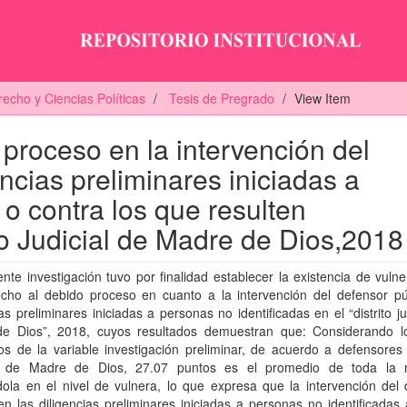
echo y Ciencias Políticas
Tesis de Pregrado
View Item
 proceso en la intervención del
ncias preliminares iniciadas a
 o contra los que resulten
to Judicial de Madre de Dios,2018
nte investigación tuvo por finalidad establecer la existencia de vulne
echo al debido proceso en cuanto a la intervención del defensor pú
ias preliminares iniciadas a personas no identificadas en el “distrito ju
e Dios”, 2018, cuyos resultados demuestran que: Considerando l
os de la variable investigación preliminar, de acuerdo a defensores
 de Madre de Dios, 27.07 puntos es el promedio de toda la 
ola en el nivel de vulnera, lo que expresa que la intervención del 
en las diligencias preliminares iniciadas a personas no identificadas 