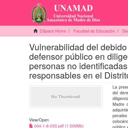
DSpace Home
Facultad de Educación
Der
Vulnerabilidad del debido
defensor público en dilige
personas no identificadas
responsables en el Distri
La prese
del der
diligenc
Madre d
adquirid
penales
View/
Open
colocánd
004-1-8-033.pdf (1.506Mb)
público 