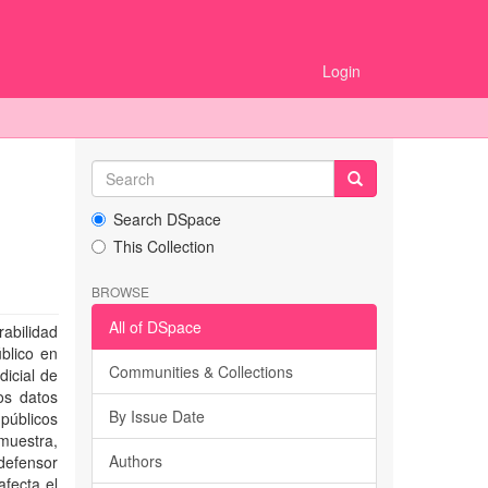
Login
Search DSpace
This Collection
BROWSE
All of DSpace
rabilidad
blico en
Communities & Collections
dicial de
os datos
By Issue Date
 públicos
muestra,
Authors
defensor
afecta el