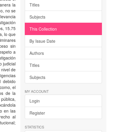
anera la
Titles
mo, no se
elevancia
Subjects
tigación
os, 15.75
This Collection
a, lo que
iminares
By Issue Date
ceso sin
respeto a
Authors
stigación
 judicial
Titles
 nivel de
ligencias
Subjects
l debido
 como, el
MY ACCOUNT
os de la
 pública,
Login
locándola
co en las
Register
recho al
ucional;
STATISTICS