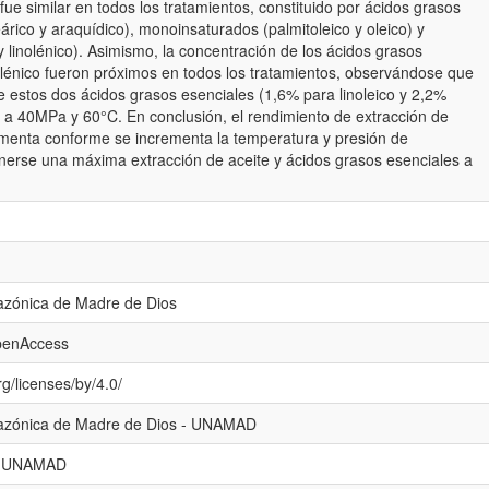
 fue similar en todos los tratamientos, constituido por ácidos grasos
eárico y araquídico), monoinsaturados (palmitoleico y oleico) y
 y linolénico). Asimismo, la concentración de los ácidos grasos
inolénico fueron próximos en todos los tratamientos, observándose que
 estos dos ácidos grasos esenciales (1,6% para linoleico y 2,2%
o a 40MPa y 60°C. En conclusión, el rendimiento de extracción de
ementa conforme se incrementa la temperatura y presión de
enerse una máxima extracción de aceite y ácidos grasos esenciales a
azónica de Madre de Dios
openAccess
g/licenses/by/4.0/
mazónica de Madre de Dios - UNAMAD
l - UNAMAD