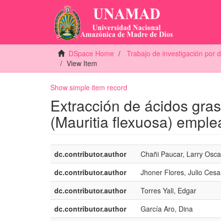
DSpace Home
Trabajo de investigación por
View Item
Show simple item record
Extracción de ácidos gras
(Mauritia flexuosa) emple
dc.contributor.author
Chañi Paucar, Larry Osca
dc.contributor.author
Jhoner Flores, Julio Cesa
dc.contributor.author
Torres Yali, Edgar
dc.contributor.author
García Aro, Dina