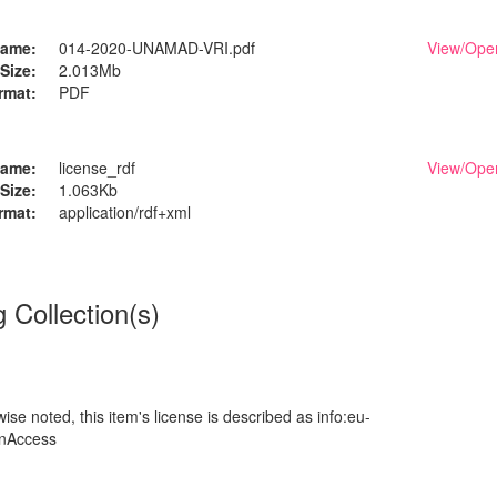
ame:
014-2020-UNAMAD-VRI.pdf
View/
Ope
Size:
2.013Mb
rmat:
PDF
ame:
license_rdf
View/
Ope
Size:
1.063Kb
rmat:
application/rdf+xml
g Collection(s)
se noted, this item's license is described as info:eu-
enAccess