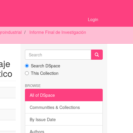
Login
oindustrial
Informe Final de Investigación
aje
Search DSpace
tico
This Collection
BROWSE
All of DSpace
Communities & Collections
By Issue Date
Authors