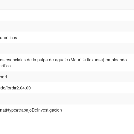
ercriticos
sos esenciales de la pulpa de aguaje (Mauritia flexuosa) empleando
rítico
port
ocde/ford#2.04.00
renati/type#trabajoDeInvestigacion