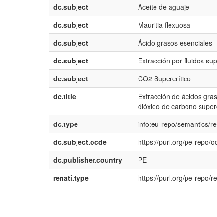
dc.subject
Aceite de aguaje
dc.subject
Mauritia flexuosa
dc.subject
Ácido grasos esenciales
dc.subject
Extracción por fluidos sup
dc.subject
CO2 Supercrítico
dc.title
Extracción de ácidos gra
dióxido de carbono superc
dc.type
info:eu-repo/semantics/re
dc.subject.ocde
https://purl.org/pe-repo/
dc.publisher.country
PE
renati.type
https://purl.org/pe-repo/