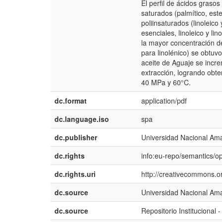
El perfil de ácidos grasos
saturados (palmítico, est
poliinsaturados (linoleico
esenciales, linoleico y l
la mayor concentración de
para linolénico) se obtuv
aceite de Aguaje se incr
extracción, logrando obt
40 MPa y 60°C.
dc.format
application/pdf
dc.language.iso
spa
dc.publisher
Universidad Nacional Am
dc.rights
info:eu-repo/semantics/
dc.rights.uri
http://creativecommons.or
dc.source
Universidad Nacional A
dc.source
Repositorio Instituciona