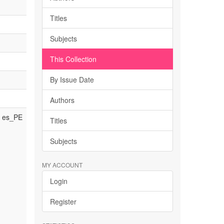
Titles
Subjects
This Collection
By Issue Date
Authors
es_PE
Titles
Subjects
MY ACCOUNT
Login
Register