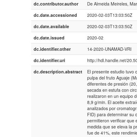
dc.contributor.author
De Almeida Meireles, Mar
dc.date.accessioned
2020-02-03T13:03:50Z
dc.date.available
2020-02-03T13:03:50Z
dc.date.issued
2020-02
dc.identifier.other
14-2020-UNAMAD-VRI
dc.identifier.uri
http://hdl.handle.net/20.
dc.description.abstract
El presente estudio tuvo 
pulpa del fruto Aguaje (M
diferentes de presión (20
secada en estufa con circ
realizaron en un equipo d
8,9 g/min. El aceite extr
analizados por cromatogr
FID) para determinar su c
permitieron verificar que
medida que se eleva la pr
fue de 41%, este rendimi