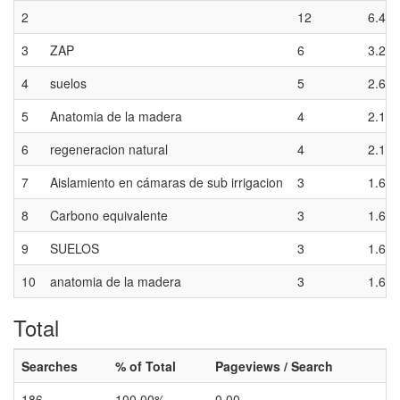
2
12
6.45
3
ZAP
6
3.23
4
suelos
5
2.69
5
Anatomia de la madera
4
2.15
6
regeneracion natural
4
2.15
7
Aislamiento en cámaras de sub irrigacion
3
1.61
8
Carbono equivalente
3
1.61
9
SUELOS
3
1.61
10
anatomia de la madera
3
1.61
Total
Searches
% of Total
Pageviews / Search
186
100.00%
0.00