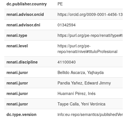
dc.publisher.country
PE
renati.advisor.orcid
https://orcid.org/0009-0001-4456-135
renati.advisor.dni
01342594
renati.type
https://purl.org/pe-repo/renati/type#tes
renati.level
https://purl.org/pe-
repo/renati/nivel#tituloProfesional
renati.discipline
41100040
renati.juror
Bellido Ascarza, Yajhayda
renati.juror
Pandia Yañez, Edward Jimmy
renati.juror
Huamaní Pérez, Inés
renati.juror
Taype Calla, Yeni Verónica
dc.type.version
info:eu-repo/semantics/publishedVersi