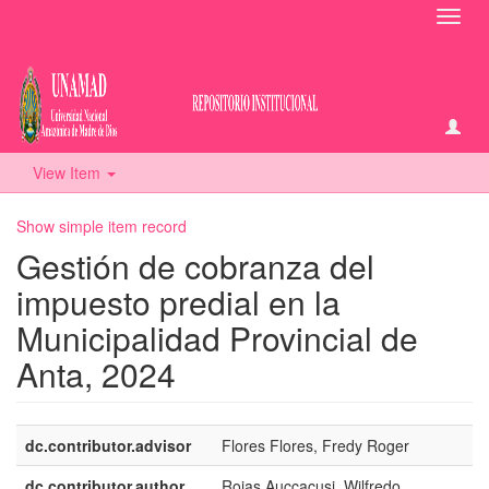
Toggl
navig
View Item
Show simple item record
Gestión de cobranza del
impuesto predial en la
Municipalidad Provincial de
Anta, 2024
dc.contributor.advisor
Flores Flores, Fredy Roger
dc.contributor.author
Rojas Auccacusi, Wilfredo