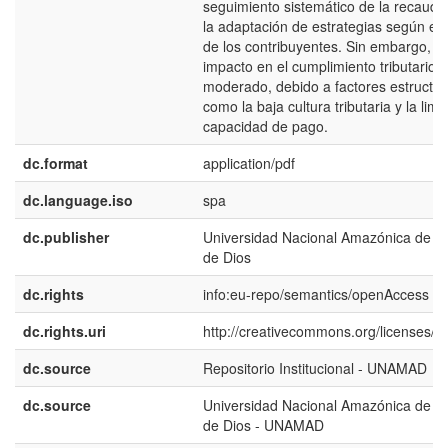
seguimiento sistemático de la recauda
la adaptación de estrategias según el p
de los contribuyentes. Sin embargo, el
impacto en el cumplimiento tributario 
moderado, debido a factores estructur
como la baja cultura tributaria y la limi
capacidad de pago.
dc.format
application/pdf
dc.language.iso
spa
dc.publisher
Universidad Nacional Amazónica de M
de Dios
dc.rights
info:eu-repo/semantics/openAccess
dc.rights.uri
http://creativecommons.org/licenses/by
dc.source
Repositorio Institucional - UNAMAD
dc.source
Universidad Nacional Amazónica de M
de Dios - UNAMAD