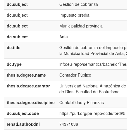
dc.subject
Gestión de cobranza
dc.subject
Impuesto predial
dc.subject
Municipalidad provincial
dc.subject
Anta
dc.title
Gestión de cobranza del impuesto pred
la Municipalidad Provincial de Anta, 2
dc.type
info:eu-repo/semantics/bachelorThesi
thesis.degree.name
Contador Público
thesis.degree.grantor
Universidad Nacional Amazónica de M
de Dios. Facultad de Ecoturismo
thesis.degree.discipline
Contabilidad y Finanzas
dc.subject.ocde
https://purl.org/pe-repo/ocde/ford#5.0
renati.author.dni
74371036