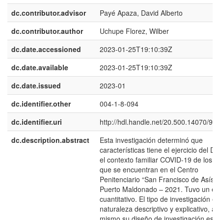
dc.contributor.advisor
Payé Apaza, David Alberto
dc.contributor.author
Uchupe Florez, Wilber
dc.date.accessioned
2023-01-25T19:10:39Z
dc.date.available
2023-01-25T19:10:39Z
dc.date.issued
2023-01
dc.identifier.other
004-1-8-094
dc.identifier.uri
http://hdl.handle.net/20.500.14070/91
dc.description.abstract
Esta investigación determinó que
características tiene el ejercicio del D
el contexto familiar COVID-19 de los r
que se encuentran en el Centro
Penitenciario “San Francisco de Asís”
Puerto Maldonado – 2021. Tuvo un en
cuantitativo. El tipo de investigación e
naturaleza descriptivo y explicativo, as
mismo su diseño de investigación es 