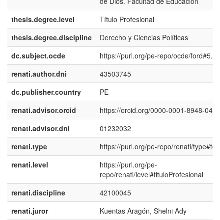
de Dios. Facultad de Educación
thesis.degree.level
Título Profesional
thesis.degree.discipline
Derecho y Ciencias Políticas
dc.subject.ocde
https://purl.org/pe-repo/ocde/ford#5.0
renati.author.dni
43503745
dc.publisher.country
PE
renati.advisor.orcid
https://orcid.org/0000-0001-8948-045
renati.advisor.dni
01232032
renati.type
https://purl.org/pe-repo/renati/type#tes
renati.level
https://purl.org/pe-
repo/renati/level#tituloProfesional
renati.discipline
42100045
renati.juror
Kuentas Aragón, Shelni Ady