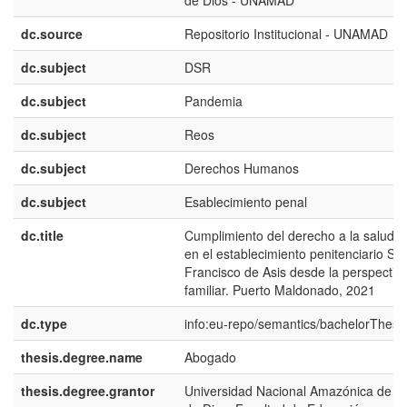
de Dios - UNAMAD
dc.source
Repositorio Institucional - UNAMAD
dc.subject
DSR
dc.subject
Pandemia
dc.subject
Reos
dc.subject
Derechos Humanos
dc.subject
Esablecimiento penal
dc.title
Cumplimiento del derecho a la salud d
en el establecimiento penitenciario Sa
Francisco de Asis desde la perspectiva
familiar. Puerto Maldonado, 2021
dc.type
info:eu-repo/semantics/bachelorThesi
thesis.degree.name
Abogado
thesis.degree.grantor
Universidad Nacional Amazónica de M