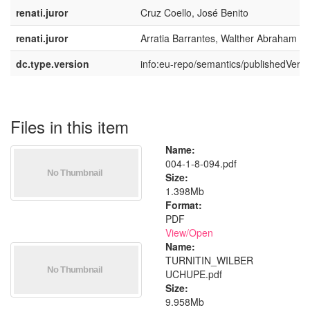
renati.juror
Cruz Coello, José Benito
renati.juror
Arratia Barrantes, Walther Abraham
dc.type.version
info:eu-repo/semantics/publishedVersi
Files in this item
Name:
004-1-8-094.pdf
Size:
1.398Mb
Format:
PDF
View/
Open
Name:
TURNITIN_WILBER
UCHUPE.pdf
Size:
9.958Mb