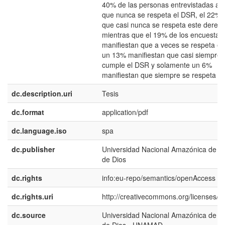
40% de las personas entrevistadas af
que nunca se respeta el DSR, el 22% i
que casi nunca se respeta este derech
mientras que el 19% de los encuestad
manifiestan que a veces se respeta el
un 13% manifiestan que casi siempre 
cumple el DSR y solamente un 6%
manifiestan que siempre se respeta e
dc.description.uri
Tesis
dc.format
application/pdf
dc.language.iso
spa
dc.publisher
Universidad Nacional Amazónica de M
de Dios
dc.rights
info:eu-repo/semantics/openAccess
dc.rights.uri
http://creativecommons.org/licenses/by
dc.source
Universidad Nacional Amazónica de M