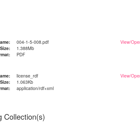
ame:
004-1-5-008.pdf
View/
Ope
Size:
1.388Mb
rmat:
PDF
ame:
license_rdf
View/
Ope
Size:
1.063Kb
rmat:
application/rdf+xml
g Collection(s)