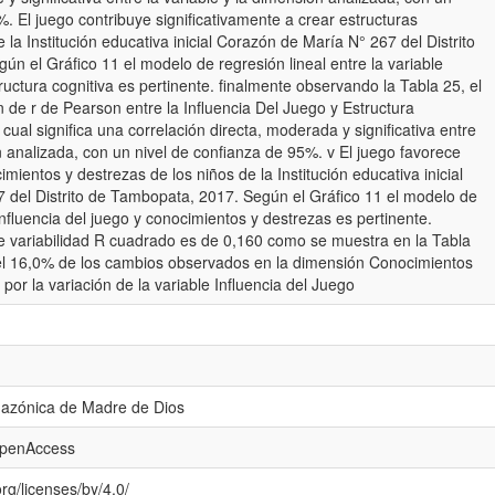
. El juego contribuye significativamente a crear estructuras
e la Institución educativa inicial Corazón de María N° 267 del Distrito
n el Gráfico 11 el modelo de regresión lineal entre la variable
tructura cognitiva es pertinente. finalmente observando la Tabla 25, el
n de r de Pearson entre la Influencia Del Juego y Estructura
 cual significa una correlación directa, moderada y significativa entre
n analizada, con un nivel de confianza de 95%. v El juego favorece
imientos y destrezas de los niños de la Institución educativa inicial
 del Distrito de Tambopata, 2017. Según el Gráfico 11 el modelo de
 influencia del juego y conocimientos y destrezas es pertinente.
e variabilidad R cuadrado es de 0,160 como se muestra en la Tabla
e el 16,0% de los cambios observados en la dimensión Conocimientos
por la variación de la variable Influencia del Juego
mazónica de Madre de Dios
openAccess
rg/licenses/by/4.0/