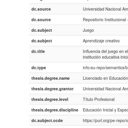
dc.source
Universidad Nacional A
dc.source
Repositorio Institucion
dc.subject
Juego
dc.subject
Aprendizaje creativo
dc.title
Influencia del juego en e
institución educativa in
dc.type
info:eu-repo/semantics/
thesis.degree.name
Licenciado en Educación 
thesis.degree.grantor
Universidad Nacional Am
thesis.degree.level
Título Profesional
thesis.degree.discipline
Educación Inicial y Espec
dc.subject.ocde
https://purl.org/pe-repo