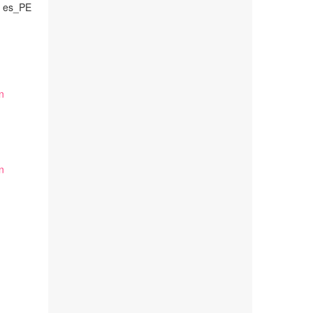
es_PE
n
n