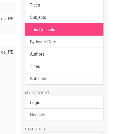
Titles
Subjects
es_PE
This Collection
By Issue Date
es_PE
Authors
Titles
Subjects
MY ACCOUNT
Login
Register
STATISTICS