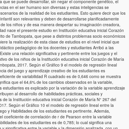
a que se puede desarrollar, sin negar el componente genético, el
encias en el ser humano son diversas y estas inteligencias se
escenarios de la realidad de los estudiantes. Esto quiere decir que los
 infantil son relevantes y deben de desarrollarse planificadamente
s de los niños y de esa manera despertar su imaginación creadora,
dad nace el presente estudio en Institución educativa inicial Corazón
trito de Tambopata, que pese a distintos problemas socio económicos
iere la realización de esta clase de estudios en el nivel inicial que
didáctico pedagógico de los docentes y estudiantes Arribó a las
xiste una relación significativa y pertinente entre los juegos y el
ivo de los niños de la Institución educativa inicial Corazón de María
ambopata, 2017. Según el Gráfico 9 el modelo de regresión lineal
encia del juego y aprendizaje creativo de los estudiantes es
eficiente de variabilidad R cuadrado es de 0,646 como se muestra
ignifica que el 64,6% de los cambios observados en la variable,
os estudiantes es explicado por la variación de la variable aprendizaje
ribuyen al desarrollo de habilidades prácticas, sociales y
 de la Institución educativa inicial Corazón de María N° 267 del
017. Según el Gráfico 10 el modelo de regresión lineal entre la
Juego y Habilidades de los estudiantes es pertinente. Además,
l coeficiente de correlación de r de Pearson entre la variable
bilidades de los estudiantes es de 0,785; lo cual significa una
e y significativa entre la variable y la dimensión analizada, con un