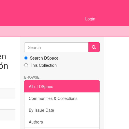
Login
en
Search DSpace
zón
This Collection
BROWSE
All of DSpace
Communities & Collections
By Issue Date
Authors