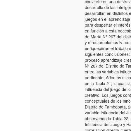
convierte en una destrez
desarrollo de las intelig
desarrollan en distintos 
juegos en el aprendizaje
para despertar el interé
en función a esta necesi
de María N° 267 del dis
y otros problemas iv requ
enriquecerán el trabajo 
siguientes conclusiones: E
proceso aprendizaje creat
N° 267 del Distrito de T
entre las variables influ
pertinente; Además el co
en la Tabla 21; lo cual s
influencia del juego de l
creativo. Los juegos cont
conceptuales de los niños
Distrito de Tambopata, 2
variable Influencia del 
observando la Tabla 22, e
Influencia del Juego y Ha
correlación directa, fuert