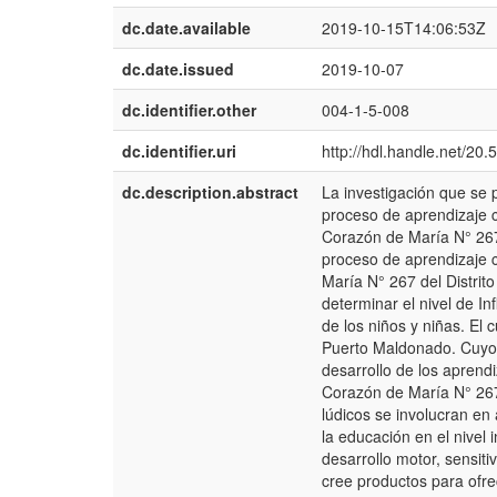
dc.date.available
2019-10-15T14:06:53Z
dc.date.issued
2019-10-07
dc.identifier.other
004-1-5-008
dc.identifier.uri
http://hdl.handle.net/20
dc.description.abstract
La investigación que se p
proceso de aprendizaje cr
Corazón de María N° 267 
proceso de aprendizaje cr
María N° 267 del Distrit
determinar el nivel de In
de los niños y niñas. El 
Puerto Maldonado. Cuyo o
desarrollo de los aprendiz
Corazón de María N° 267 
lúdicos se involucran en 
la educación en el nivel 
desarrollo motor, sensit
cree productos para ofrec