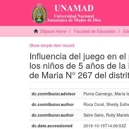
DSpace Home
Facultad de Educación
Edu
Show simple item record
Influencia del juego en e
los niños de 5 años de la 
de Maria N° 267 del distr
dc.contributor.advisor
Puma Camargo, María I
dc.contributor.author
Roca Coral, Sheidy Esth
dc.contributor.author
Saire Saire, Rutty Mariel
dc.date.accessioned
2019-10-15T14:06:53Z