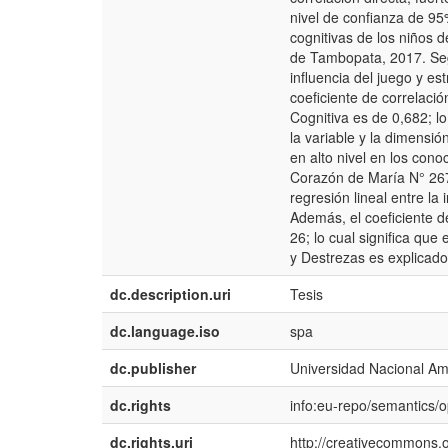
nivel de confianza de 95%
cognitivas de los niños d
de Tambopata, 2017. Segú
influencia del juego y es
coeficiente de correlació
Cognitiva es de 0,682; lo
la variable y la dimensió
en alto nivel en los conoc
Corazón de María N° 267
regresión lineal entre la
Además, el coeficiente d
26; lo cual significa qu
y Destrezas es explicado 
dc.description.uri
Tesis
dc.language.iso
spa
dc.publisher
Universidad Nacional A
dc.rights
info:eu-repo/semantics/
dc.rights.uri
http://creativecommons.o