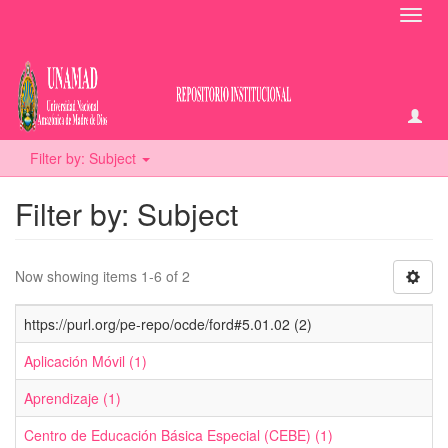
Toggl
navig
Filter by: Subject
Filter by: Subject
Now showing items 1-6 of 2
https://purl.org/pe-repo/ocde/ford#5.01.02 (2)
Aplicación Móvil (1)
Aprendizaje (1)
Centro de Educación Básica Especial (CEBE) (1)