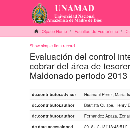
DSpace Home
Facultad de Ecoturismo
Co
Show simple item record
Evaluación del control int
cobrar del área de tesore
Maldonado periodo 2013 
dc.contributor.advisor
Huamani Perez, María Is
dc.contributor.author
Bautista Quispe, Henry 
dc.contributor.author
Fernandez Apaza, Zena
dc.date.accessioned
2018-12-13T13:45:51Z