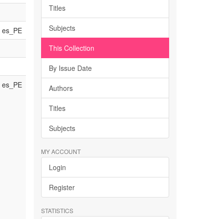
Titles
Subjects
es_PE
This Collection
By Issue Date
es_PE
Authors
Titles
Subjects
MY ACCOUNT
Login
Register
STATISTICS