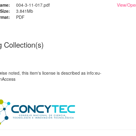
ame:
004-3-11-017.pdf
View/
Ope
Size:
3.841Mb
rmat:
PDF
g Collection(s)
se noted, this item's license is described as info:eu-
enAccess