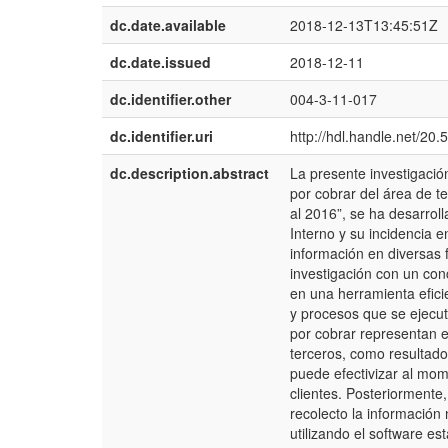
dc.date.available
2018-12-13T13:45:51Z
dc.date.issued
2018-12-11
dc.identifier.other
004-3-11-017
dc.identifier.uri
http://hdl.handle.net/20
dc.description.abstract
La presente investigación
por cobrar del área de 
al 2016”, se ha desarroll
Interno y su incidencia e
información en diversas 
investigación con un con
en una herramienta efici
y procesos que se ejecuta
por cobrar representan e
terceros, como resultado 
puede efectivizar al mom
clientes. Posteriormente
recolecto la información
utilizando el software es