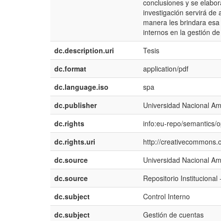
conclusiones y se elabo
investigación servirá de
manera les brindara esa 
internos en la gestión de
dc.description.uri
Tesis
dc.format
application/pdf
dc.language.iso
spa
dc.publisher
Universidad Nacional A
dc.rights
info:eu-repo/semantics/
dc.rights.uri
http://creativecommons.o
dc.source
Universidad Nacional A
dc.source
Repositorio Institucion
dc.subject
Control Interno
dc.subject
Gestión de cuentas