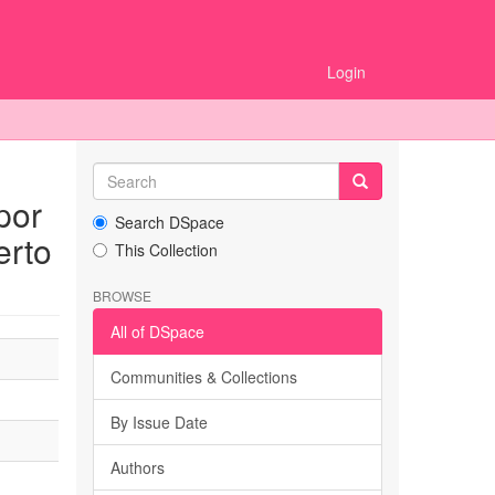
Login
por
Search DSpace
erto
This Collection
BROWSE
All of DSpace
Communities & Collections
By Issue Date
Authors