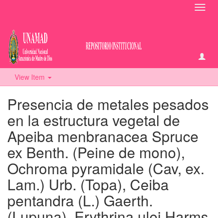
Toggl
navig
View Item
Presencia de metales pesados
en la estructura vegetal de
Apeiba menbranacea Spruce
ex Benth. (Peine de mono),
Ochroma pyramidale (Cav, ex.
Lam.) Urb. (Topa), Ceiba
pentandra (L.) Gaerth.
(Lupuna), Erythrina ulei Harms