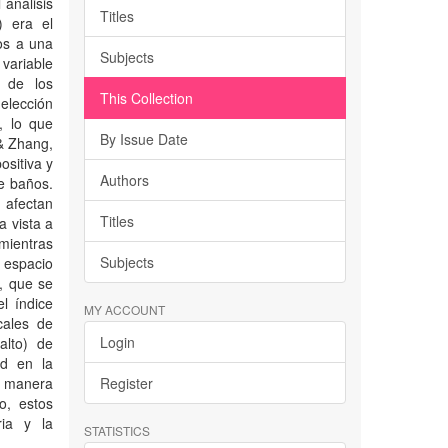
análisis
Titles
) era el
os a una
Subjects
 variable
z de los
This Collection
elección
, lo que
By Issue Date
 & Zhang,
ositiva y
Authors
de baños.
 afectan
Titles
a vista a
mientras
Subjects
 espacio
, que se
l índice
MY ACCOUNT
cales de
Login
alto) de
ad en la
e manera
Register
o, estos
ria y la
STATISTICS