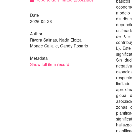
básicos
economé
modelo 
Date
distribu
2026-05-28
dependi
estimad
Author
de λ = 
Rivera Salinas, Nadir Eloiza
contribu
Monge Callalle, Gandy Rosario
L). Este
signific
Metadata
Sin dud
Show full item record
negativa
espacio
respecto
limitado
aproxim
global 
asociac
zonas c
planifi
signifi
hallazg
planific