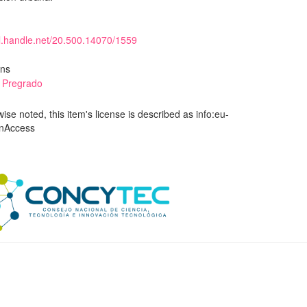
dl.handle.net/20.500.14070/1559
ons
e Pregrado
se noted, this item's license is described as info:eu-
enAccess