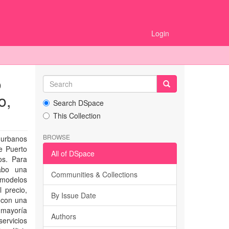
Login
o
o,
Search DSpace
This Collection
BROWSE
 urbanos
e Puerto
All of DSpace
os. Para
cabo una
Communities & Collections
 modelos
 precio,
By Issue Date
, con una
a mayoría
Authors
servicios