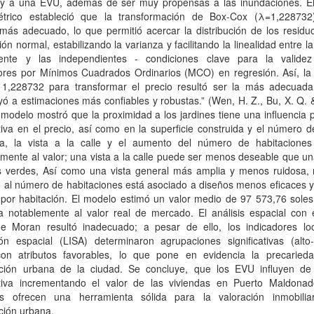
 y a una EVU, además de ser muy propensas a las inundaciones. El 
trico estableció que la transformación de Box-Cox (λ=1,228732
más adecuado, lo que permitió acercar la distribución de los residu
ción normal, estabilizando la varianza y facilitando la linealidad entre la
ente y las independientes - condiciones clave para la valide
ores por Mínimos Cuadrados Ordinarios (MCO) en regresión. Así, la 
1,228732 para transformar el precio resultó ser la más adecuada
yó a estimaciones más confiables y robustas.” (Wen, H. Z., Bu, X. Q.
 modelo mostró que la proximidad a los jardines tiene una influencia p
ativa en el precio, así como en la superficie construida y el número 
a, la vista a la calle y el aumento del número de habitaciones
mente al valor; una vista a la calle puede ser menos deseable que un
s verdes, Así como una vista general más amplia y menos ruidosa, 
 al número de habitaciones está asociado a diseños menos eficaces y
 por habitación. El modelo estimó un valor medio de 97 573,76 soles
a notablemente al valor real de mercado. El análisis espacial con e
de Moran resultó inadecuado; a pesar de ello, los indicadores lo
ión espacial (LISA) determinaron agrupaciones significativas (alto-
on atributos favorables, lo que pone en evidencia la precaried
cación urbana de la ciudad. Se concluye, que los EVU influyen d
cativa incrementando el valor de las viviendas en Puerto Maldonad
os ofrecen una herramienta sólida para la valoración inmobilia
ación urbana.