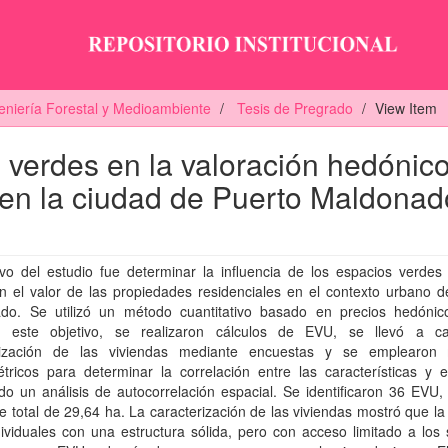
eniería Forestal y Medioambiente
Tesis de Pregrado
View Item
s verdes en la valoración hedónic
 en la ciudad de Puerto Maldonad
ivo del estudio fue determinar la influencia de los espacios verdes
n el valor de las propiedades residenciales en el contexto urbano d
do. Se utilizó un método cuantitativo basado en precios hedónic
r este objetivo, se realizaron cálculos de EVU, se llevó a 
rización de las viviendas mediante encuestas y se emplearon
ricos para determinar la correlación entre las características y el
do un análisis de autocorrelación espacial. Se identificaron 36 EVU
ie total de 29,64 ha. La caracterización de las viviendas mostró que l
ividuales con una estructura sólida, pero con acceso limitado a los 