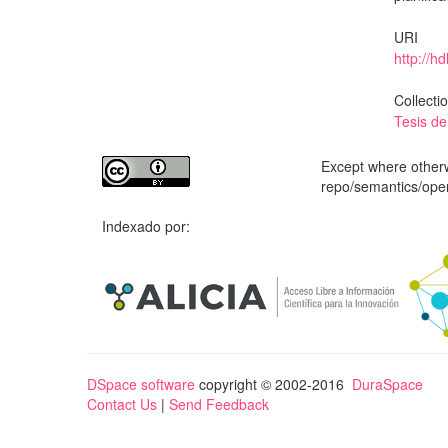
URI
http://h
Collecti
Tesis d
Except where otherwi
repo/semantics/op
Indexado por:
DSpace software
copyright © 2002-2016
DuraSpace
Contact Us
|
Send Feedback