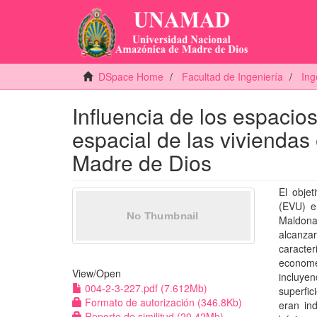
DSpace Home
Facultad de Ingeniería
Ing
Influencia de los espacio
espacial de las viviendas
Madre de Dios
El objet
(EVU) e
Maldona
alcanza
caracte
economét
View/
Open
incluyen
004-2-3-227.pdf (7.612Mb)
superfic
Formato de autorización (346.8Kb)
eran ind
Reporte de similitud (20.42Mb)