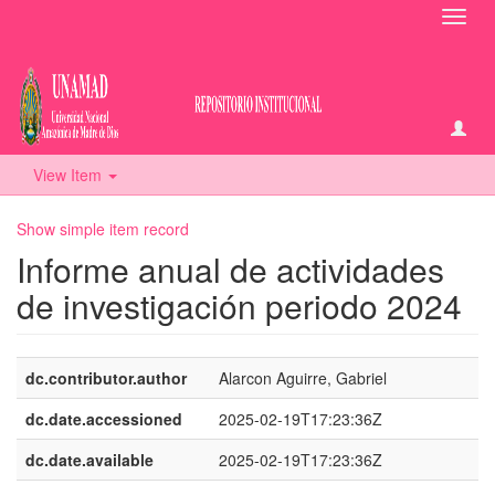
Toggl
navig
View Item
Show simple item record
Informe anual de actividades
de investigación periodo 2024
dc.contributor.author
Alarcon Aguirre, Gabriel
dc.date.accessioned
2025-02-19T17:23:36Z
dc.date.available
2025-02-19T17:23:36Z