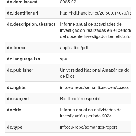
dc.date.issued
2025-02
dc.identifier.uri
http://hdl.handle.net/20.500.14070/127
dc.description.abstract
Informe anual de actividades de
investigación realizadas en el periodo 
del docente investigador beneficiario.
dc.format
application/pdf
dc.language.iso
spa
dc.publisher
Universidad Nacional Amazónica de M
de Dios
dc.rights
info:eu-repo/semantics/openAccess
dc.subject
Bonificación especial
dc.title
Informe anual de actividades de
investigación periodo 2024
dc.type
info:eu-repo/semantics/report