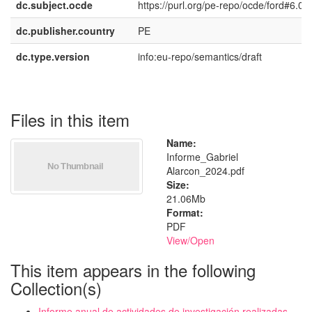
dc.subject.ocde
https://purl.org/pe-repo/ocde/ford#6.05
dc.publisher.country
PE
dc.type.version
info:eu-repo/semantics/draft
Files in this item
Name:
Informe_Gabriel
Alarcon_2024.pdf
Size:
21.06Mb
Format:
PDF
View/
Open
This item appears in the following
Collection(s)
Informe anual de actividades de investigación realizadas