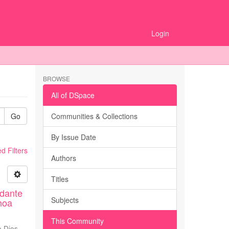
Login
BROWSE
All of DSpace
Go
Communities & Collections
By Issue Date
 Filters
Authors
Titles
idante
Subjects
hoa
This Community
e Dios
,