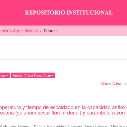
eniería Agroindustrial
Search
cona ×
Author: Arapa Puma, Adan ×
Show Advanced
mperatura y tiempo de escaldado en la capacidad antiox
cocona (solanum sessiliflorum dunal) y carambola (averr
;
Cahuana Mamani, Delia
(
Universidad Nacional Amazónica de Madre d