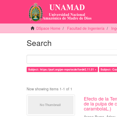
DSpace Home
Facultad de Ingeniería
Ing
Search
Subject: https://purl.org/pe-repo/ocde/ford#2.11.01 ×
Subject: Co
Now showing items 1-1 of 1
Efecto de la Te
de la pulpa de 
carambolaL.)
Arapa Puma, Adan