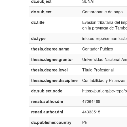
dc.subject
SUNAT
dc.subject
Comprobante de pago
dc.title
Evasión tributaria del i
en la provincia de Tamb
dc.type
info:eu-repo/semantics/
thesis.degree.name
Contador Público
thesis.degree.grantor
Universidad Nacional Am
thesis.degree.level
Título Profesional
thesis.degree.discipline
Contabilidad y Finanzas
dc.subject.ocde
https://purl.org/pe-repo
renati.author.dni
47064469
renati.author.dni
44333515
dc.publisher.country
PE