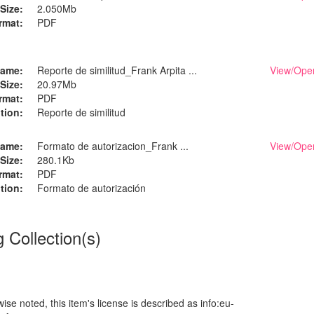
Size:
2.050Mb
rmat:
PDF
ame:
Reporte de similitud_Frank Arpita ...
View/
Ope
Size:
20.97Mb
rmat:
PDF
tion:
Reporte de similitud
ame:
Formato de autorizacion_Frank ...
View/
Ope
Size:
280.1Kb
rmat:
PDF
tion:
Formato de autorización
g Collection(s)
se noted, this item's license is described as info:eu-