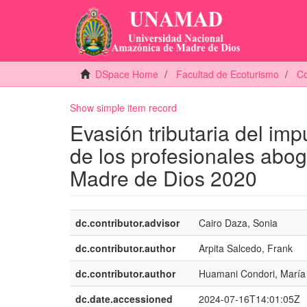
DSpace Home
Facultad de Ecoturismo
Co
Show simple item record
Evasión tributaria del imp
de los profesionales abo
Madre de Dios 2020
dc.contributor.advisor
Cairo Daza, Sonia
dc.contributor.author
Arpita Salcedo, Frank
dc.contributor.author
Huamani Condori, María
dc.date.accessioned
2024-07-16T14:01:05Z