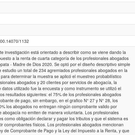
.500.14070/1132
nte investigación está orientado a describir como se viene dando la
mpuesto a la renta de cuarta categoría de los profesionales abogados
pata - Madre de Dios 2020. Se optó por el diseño descriptivo simple
e estudio un total de 234 agremiados profesionales abogados en la
para determinar la muestra se aplicó el muestreo probabilístico
ionales abogados y 20 clientes por servicios de abogacía, la
 datos utilizado fue la encuesta y como instrumento se utilizó el
 los resultados siguientes: el 75% de los profesionales abogados
bante de pago, sin embargo, en el grafico N° 27 y N° 28, los
 90% los abogados no entregan ningún comprobante valido por
e abogacía no emiten de manera voluntaria. Los profesionales
 como obligación declarar y pagar los tributos y que el sistema es
itir comprobantes físicos. Los profesionales abogados mencionan
ey de Comprobante de Pago y la Ley del Impuesto a la Renta, y que