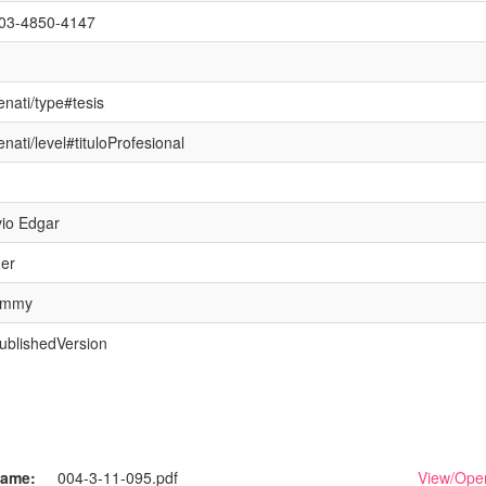
0003-4850-4147
enati/type#tesis
enati/level#tituloProfesional
vio Edgar
ger
Jimmy
publishedVersion
ame:
004-3-11-095.pdf
View/
Ope