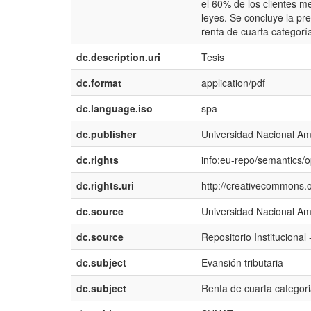
el 60% de los clientes m
leyes. Se concluye la pre
renta de cuarta categor
dc.description.uri
Tesis
dc.format
application/pdf
dc.language.iso
spa
dc.publisher
Universidad Nacional A
dc.rights
info:eu-repo/semantics/
dc.rights.uri
http://creativecommons.o
dc.source
Universidad Nacional A
dc.source
Repositorio Institucion
dc.subject
Evansión tributaria
dc.subject
Renta de cuarta categor