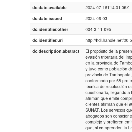
dc.date.available
2024-07-16T14:01:05Z
dc.date.issued
2024-06-03
dc.identifier.other
004-3-11-095
dc.identifier.uri
http://hdl.handle.net/20
dc.description.abstract
El propósito de la prese
evasión tributaria del I
en la provincia de Tambo
y tuvo como población d
provincia de Tambopata, 
conformado por 68 profes
técnica de recolección de
cuestionario, llegando a
afirman que emite compro
clientes afirman que el
SUNAT. Los servicios qu
abogados son conscientes
complejo y prefieren em
que, si comprenden la L