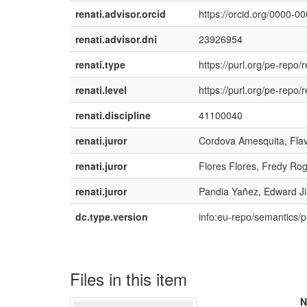
renati.advisor.orcid
https://orcid.org/0000-
renati.advisor.dni
23926954
renati.type
https://purl.org/pe-repo/r
renati.level
https://purl.org/pe-repo/r
renati.discipline
41100040
renati.juror
Cordova Amesquita, Fla
renati.juror
Flores Flores, Fredy Ro
renati.juror
Pandia Yañez, Edward 
dc.type.version
info:eu-repo/semantics/
Files in this item
N