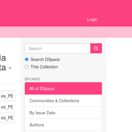
Login
ia
Search DSpace
a -
This Collection
BROWSE
All of DSpace
es_PE
Communities & Collections
es_PE
By Issue Date
es_PE
Authors