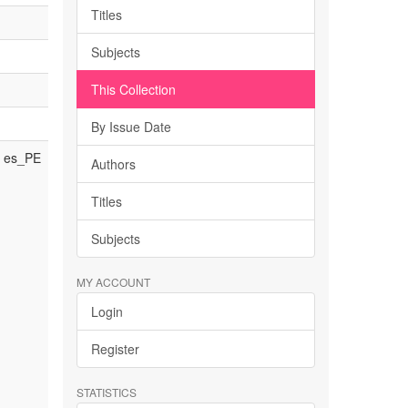
Titles
Subjects
This Collection
By Issue Date
es_PE
Authors
Titles
Subjects
MY ACCOUNT
Login
Register
STATISTICS