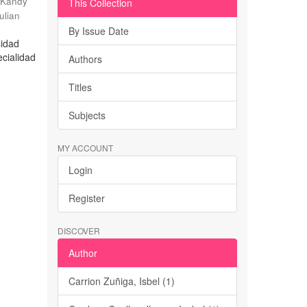
, Kandy
This Collection
ulian
By Issue Date
sidad
cialidad
Authors
Titles
Subjects
MY ACCOUNT
Login
Register
DISCOVER
Author
Carrion Zuñiga, Isbel (1)