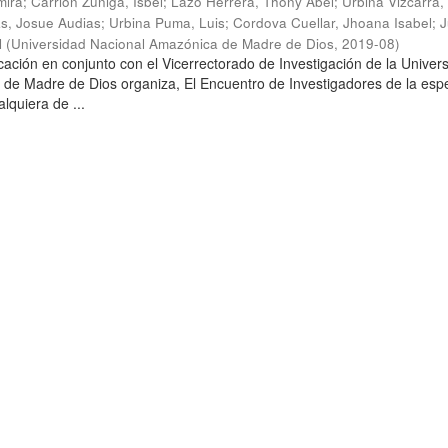
mira
;
Carrion Zuñiga, Isbel
;
Lazo Herrera, Thony Abel
;
Urbina Vizcarra
as, Josue Audias
;
Urbina Puma, Luis
;
Cordova Cuellar, Jhoana Isabel
;
J
l
(
Universidad Nacional Amazónica de Madre de Dios
,
2019-08
)
ación en conjunto con el Vicerrectorado de Investigación de la Univer
de Madre de Dios organiza, El Encuentro de Investigadores de la espe
lquiera de ...