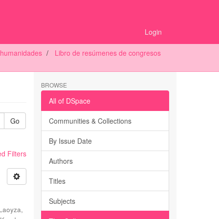
Login
 humanidades
Libro de resúmenes de congresos
BROWSE
All of DSpace
Go
Communities & Collections
By Issue Date
 Filters
Authors
Titles
Subjects
Laoyza,