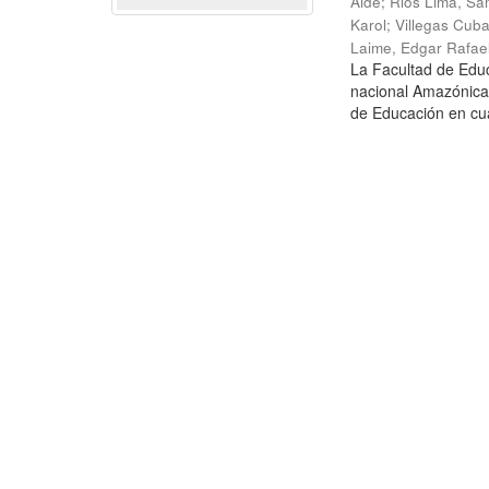
Aide
;
Rios Lima, Sa
Karol
;
Villegas Cub
Laime, Edgar Rafae
La Facultad de Educ
nacional Amazónica 
de Educación en cua